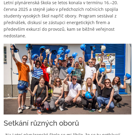
Letní plynárenská škola se letos konala v termínu 16.–20.
června 2025 a stejně jako v předchozích ročnících spojila
studenty vysokých škol napříč obory. Program sestával z
přednášek, diskusí se zástupci energetických firem a
především exkurzí do provozů, kam se běžně veřejnost
nedostane.
Setkání různých oborů
„Na Letní plynárenské škole se mi líbilo, že se tu potkávají