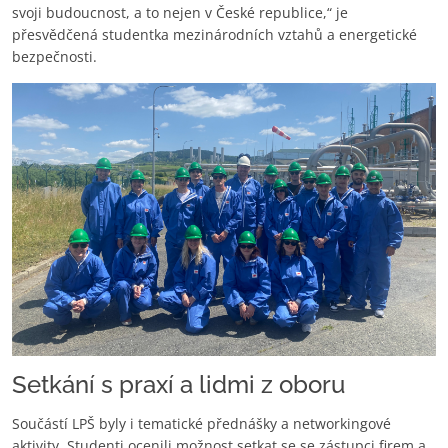
svoji budoucnost, a to nejen v České republice,“ je
přesvědčená studentka mezinárodních vztahů a energetické
bezpečnosti.
Setkání s praxí a lidmi z oboru
Součástí LPŠ byly i tematické přednášky a networkingové
aktivity. Studenti ocenili možnost setkat se se zástupci firem a