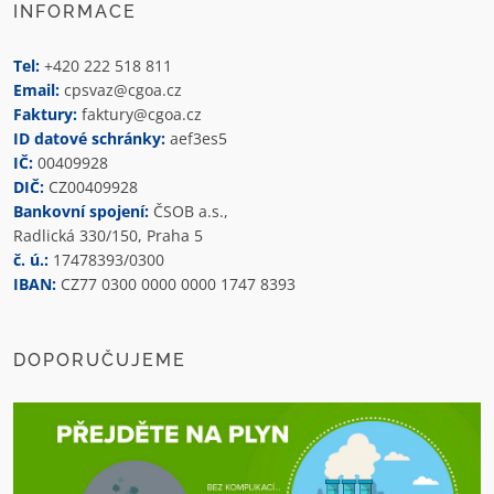
INFORMACE
Tel:
+420 222 518 811
Email:
cpsvaz@cgoa.cz
Faktury:
faktury@cgoa.cz
ID datové schránky:
aef3es5
IČ:
00409928
DIČ:
CZ00409928
Bankovní spojení:
ČSOB a.s.,
Radlická 330/150, Praha 5
č. ú.:
17478393/0300
IBAN:
CZ77 0300 0000 0000 1747 8393
DOPORUČUJEME