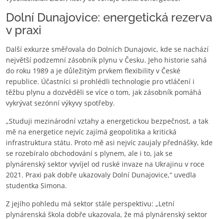
Dolní Dunajovice: energetická rezerva
v praxi
Další exkurze směřovala do Dolních Dunajovic, kde se nachází
největší podzemní zásobník plynu v Česku. Jeho historie sahá
do roku 1989 a je důležitým prvkem flexibility v České
republice. Účastníci si prohlédli technologie pro vtláčení i
těžbu plynu a dozvěděli se více o tom, jak zásobník pomáhá
vykrývat sezónní výkyvy spotřeby.
„Studuji mezinárodní vztahy a energetickou bezpečnost, a tak
mě na energetice nejvíc zajímá geopolitika a kritická
infrastruktura státu. Proto mě asi nejvíc zaujaly přednášky, kde
se rozebíralo obchodování s plynem, ale i to, jak se
plynárenský sektor vyvíjel od ruské invaze na Ukrajinu v roce
2021. Praxi pak dobře ukazovaly Dolní Dunajovice,“ uvedla
studentka Simona.
Z jejího pohledu má sektor stále perspektivu: „Letní
plynárenská škola dobře ukazovala, že má plynárenský sektor