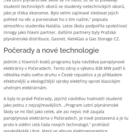
studenti technických oborů se studenty netechnických oborů,
jako je třeba ekonomie. Bylo velmi zajímavé sledovat jejich
pohled na věc a porovnávat ho s tím naším,“ popsala
atmosféru studentka Natália. Letos školu podpořila společnost
innogy jako hlavní partner, dalšími partnery byly Pražská
plynárenská distribuce, Gasnet, Net4Gas a Gas Storage CZ.
Počerady a nové technologie
Jedním z hlavních bodů programu byla návštěva paroplynové
elektrárny v Počeradech. Tento zdroj o výkonu 838 MW patří k
několika málo svého druhu v České republice a je příkladem
efektivnější a ekologičtější výroby elektřiny oproti klasickým
uhelným elektrárnám.
A byly to právě Počerady, jejichž návštěvu hodnotili studenti
jako jednu z nejzajímavějších. „Program Letní plynárenské
školy se mi líbil jako celek, ale asi nejvíc mě zaujala
paroplynová elektrárna v Počeradech. Je nově postavená a je tu
proto k vidění celá řada nových technologií,“ prohlásil
vysokoškolák Libor, který se věnuje elektroenergetice.