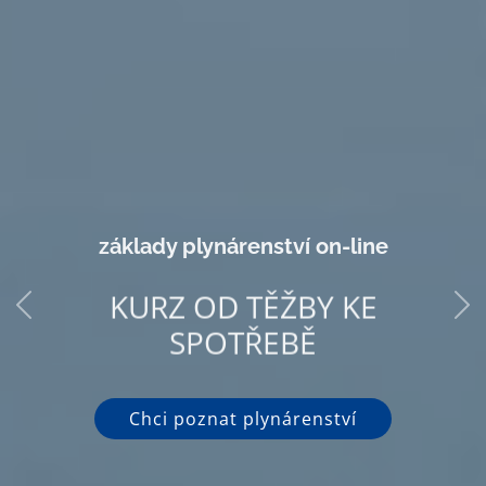
základy plynárenství on-line
KURZ OD TĚŽBY KE
SPOTŘEBĚ
Chci poznat plynárenství